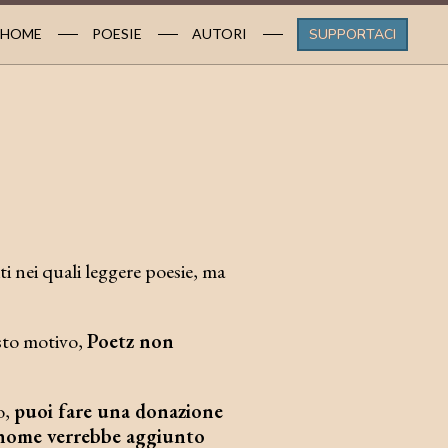
HOME
POESIE
AUTORI
SUPPORTACI
i nei quali leggere poesie, ma
esto motivo,
Poetz non
o,
puoi fare una donazione
 nome verrebbe aggiunto