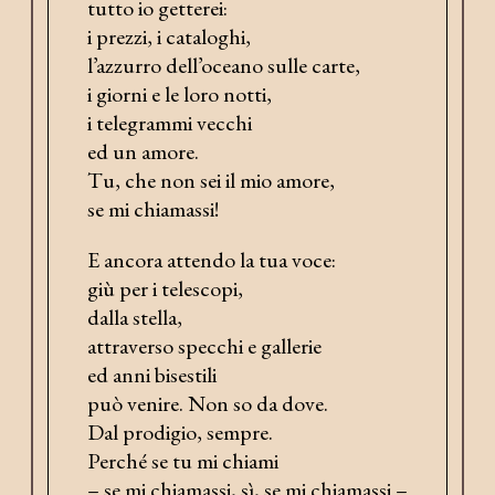
tutto io getterei:
i prezzi, i cataloghi,
l’azzurro dell’oceano sulle carte,
i giorni e le loro notti,
i telegrammi vecchi
ed un amore.
Tu, che non sei il mio amore,
se mi chiamassi!
E ancora attendo la tua voce:
giù per i telescopi,
dalla stella,
attraverso specchi e gallerie
ed anni bisestili
può venire. Non so da dove.
Dal prodigio, sempre.
Perché se tu mi chiami
– se mi chiamassi, sì, se mi chiamassi –