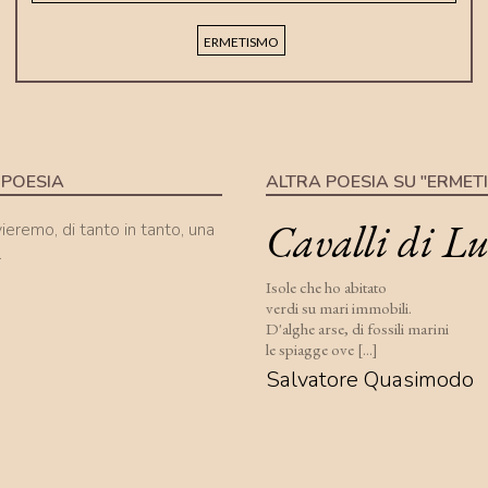
ERMETISMO
 POESIA
ALTRA POESIA SU "ERMET
Cavalli di Lu
nvieremo, di tanto in tanto, una
.
Isole che ho abitato
verdi su mari immobili.
D'alghe arse, di fossili marini
le spiagge ove [...]
Salvatore Quasimodo