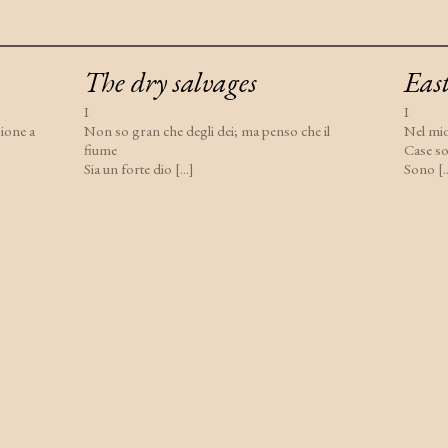
The dry salvages
Eas
I
I
ione a
Non so gran che degli dei; ma penso che il
Nel mio
fiume
Case s
Sia un forte dio [...]
Sono [..