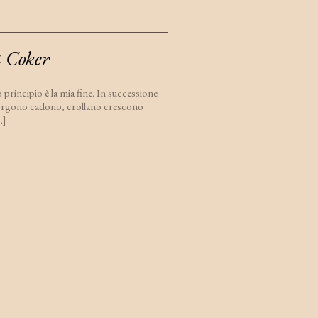
t Coker
 principio è la mia fine. In successione
orgono cadono, crollano crescono
.]